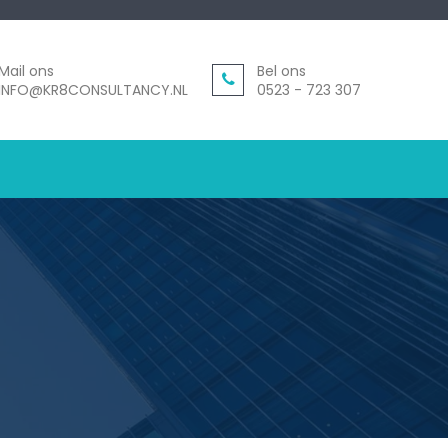
Mail ons
Bel ons
INFO@KR8CONSULTANCY.NL
0523 - 723 307