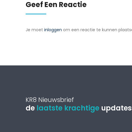
Geef Een Reactie
Je moet
inloggen
om een reactie te kunnen plaats
KR8 Nieuwsbrief
de
laatste krachtige
updates