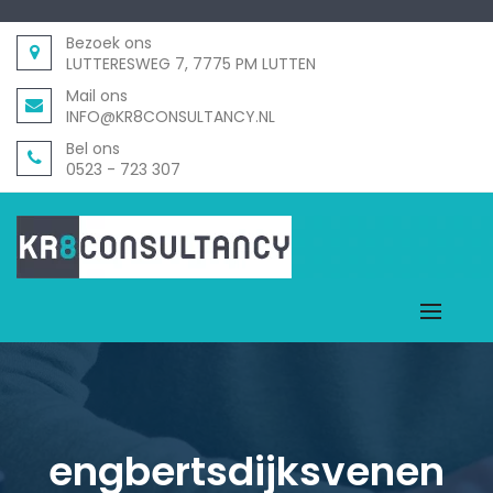
BACK
BACK
Bezoek ons
OVER ONS
WAT WE DOEN
LUTTERESWEG 7, 7775 PM LUTTEN
Mail ons
VACATURE
MANAGEMENT
INFO@KR8CONSULTANCY.NL
BEGELEIDEN
Bel ons
0523 - 723 307
ADVIES
VERBINDEN
engbertsdijksvenen